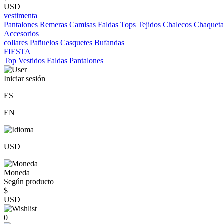
USD
vestimenta
Pantalones
Remeras
Camisas
Faldas
Tops
Tejidos
Chalecos
Chaqueta
Accesorios
collares
Pañuelos
Casquetes
Bufandas
FIESTA
Top
Vestidos
Faldas
Pantalones
Iniciar sesión
ES
EN
USD
Moneda
Según producto
$
USD
0