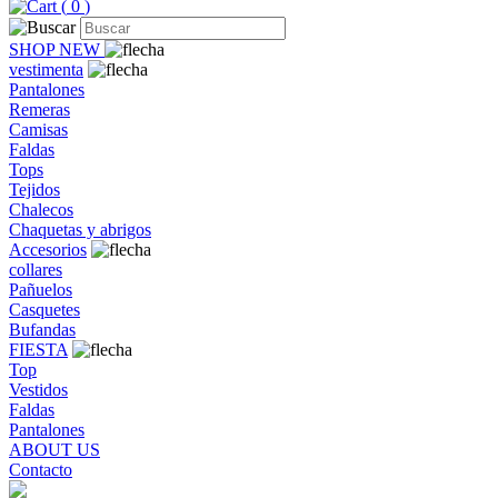
(
0
)
SHOP NEW
vestimenta
Pantalones
Remeras
Camisas
Faldas
Tops
Tejidos
Chalecos
Chaquetas y abrigos
Accesorios
collares
Pañuelos
Casquetes
Bufandas
FIESTA
Top
Vestidos
Faldas
Pantalones
ABOUT US
Contacto