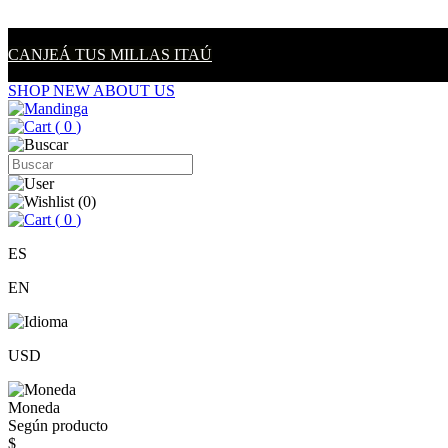
CANJEÁ TUS MILLAS ITAÚ
SHOP NEW
ABOUT US
(
0
)
(
0
)
(
0
)
ES
EN
USD
Moneda
Según producto
$