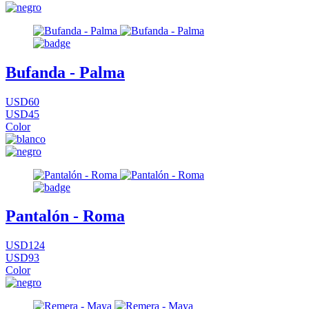
Bufanda - Palma
USD60
USD45
Color
Pantalón - Roma
USD124
USD93
Color