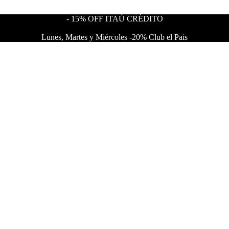
- 15% OFF ITAÚ CRÉDITO
Lunes, Martes y Miércoles -20% Club el Pais