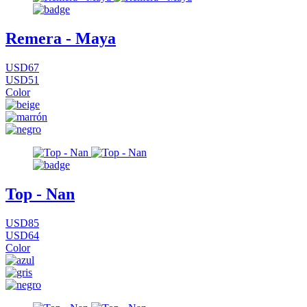
Remera - Maya
USD67
USD51
Color
Top - Nan
USD85
USD64
Color