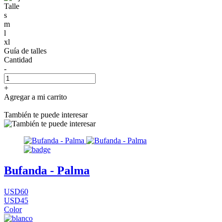
Talle
s
m
l
xl
Guía de talles
Cantidad
-
+
Agregar a mi carrito
También te puede interesar
Bufanda - Palma
USD60
USD45
Color