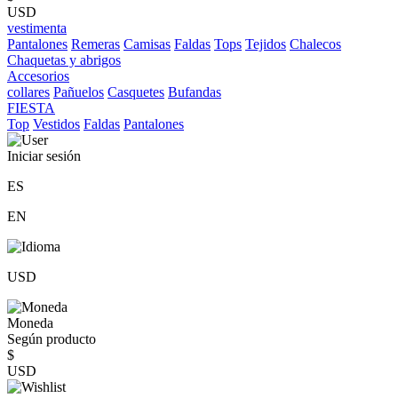
USD
vestimenta
Pantalones
Remeras
Camisas
Faldas
Tops
Tejidos
Chalecos
Chaquetas y abrigos
Accesorios
collares
Pañuelos
Casquetes
Bufandas
FIESTA
Top
Vestidos
Faldas
Pantalones
Iniciar sesión
ES
EN
USD
Moneda
Según producto
$
USD