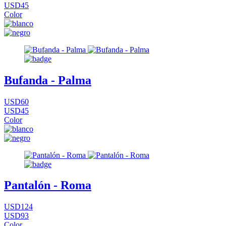
USD45
Color
Bufanda - Palma
USD60
USD45
Color
Pantalón - Roma
USD124
USD93
Color