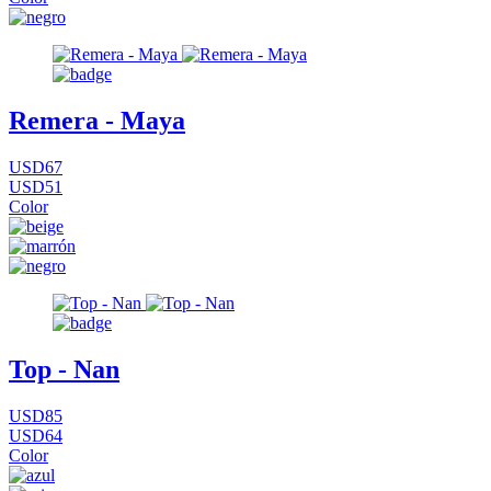
Remera - Maya
USD67
USD51
Color
Top - Nan
USD85
USD64
Color