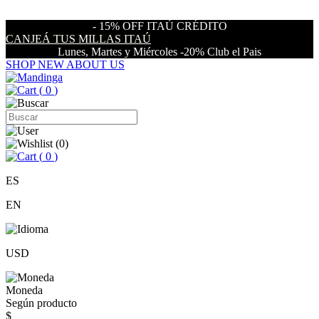
- 15% OFF ITAÚ CRÉDITO
CANJEÁ TUS MILLAS ITAÚ
Lunes, Martes y Miércoles -20% Club el Pais
SHOP NEW
ABOUT US
(
0
)
(
0
)
(
0
)
ES
EN
USD
Moneda
Según producto
$