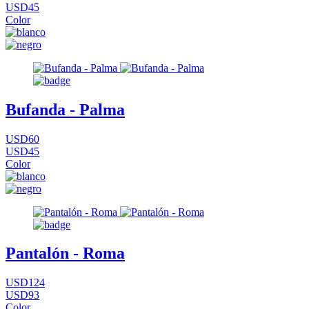
USD45
Color
Bufanda - Palma
USD60
USD45
Color
Pantalón - Roma
USD124
USD93
Color