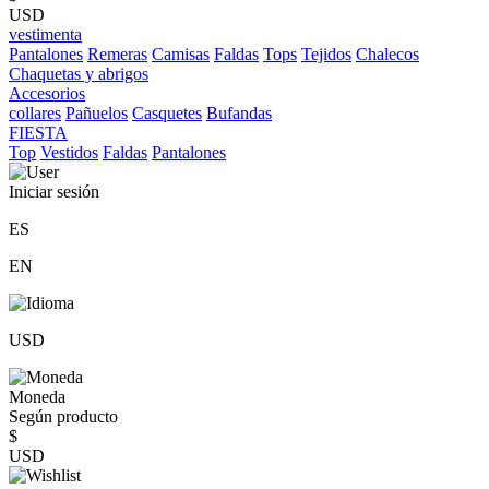
USD
vestimenta
Pantalones
Remeras
Camisas
Faldas
Tops
Tejidos
Chalecos
Chaquetas y abrigos
Accesorios
collares
Pañuelos
Casquetes
Bufandas
FIESTA
Top
Vestidos
Faldas
Pantalones
Iniciar sesión
ES
EN
USD
Moneda
Según producto
$
USD