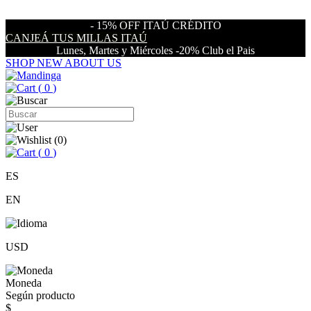
- 15% OFF ITAÚ CRÉDITO
CANJEÁ TUS MILLAS ITAÚ
Lunes, Martes y Miércoles -20% Club el Pais
SHOP NEW
ABOUT US
(
0
)
(
0
)
(
0
)
ES
EN
USD
Moneda
Según producto
$