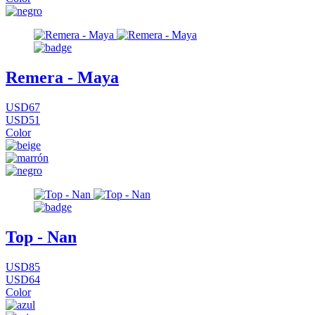
Remera - Maya
USD67
USD51
Color
Top - Nan
USD85
USD64
Color