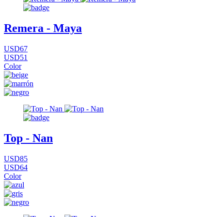
Remera - Maya
USD67
USD51
Color
Top - Nan
USD85
USD64
Color