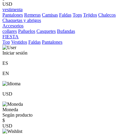
USD
vestimenta
Pantalones
Remeras
Camisas
Faldas
Tops
Tejidos
Chalecos
Chaquetas y abrigos
Accesorios
collares
Pañuelos
Casquetes
Bufandas
FIESTA
Top
Vestidos
Faldas
Pantalones
Iniciar sesión
ES
EN
USD
Moneda
Según producto
$
USD