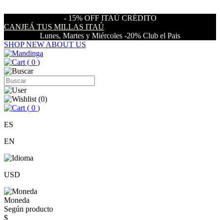
- 15% OFF ITAÚ CRÉDITO
CANJEÁ TUS MILLAS ITAÚ
Lunes, Martes y Miércoles -20% Club el Pais
SHOP NEW
ABOUT US
(
0
)
(
0
)
(
0
)
ES
EN
USD
Moneda
Según producto
$