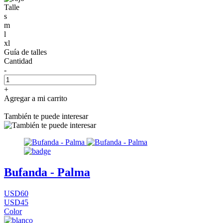
Talle
s
m
l
xl
Guía de talles
Cantidad
-
+
Agregar a mi carrito
También te puede interesar
Bufanda - Palma
USD60
USD45
Color