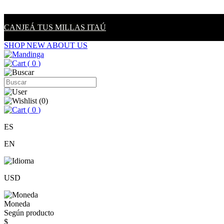
CANJEÁ TUS MILLAS ITAÚ
SHOP NEW
ABOUT US
(
0
)
(
0
)
(
0
)
ES
EN
USD
Moneda
Según producto
$