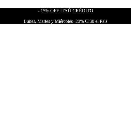
- 15% OFF ITAÚ CRÉDITO
Lunes, Martes y Miércoles -20% Club el Pais