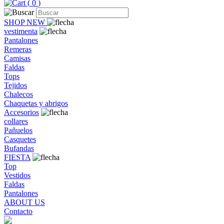
(
0
)
SHOP NEW
vestimenta
Pantalones
Remeras
Camisas
Faldas
Tops
Tejidos
Chalecos
Chaquetas y abrigos
Accesorios
collares
Pañuelos
Casquetes
Bufandas
FIESTA
Top
Vestidos
Faldas
Pantalones
ABOUT US
Contacto