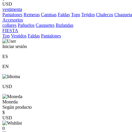
USD
vestimenta
Pantalones
Remeras
Camisas
Faldas
Tops
Tejidos
Chalecos
Chaqueta
Accesorios
collares
Pañuelos
Casquetes
Bufandas
FIESTA
Top
Vestidos
Faldas
Pantalones
Iniciar sesión
ES
EN
USD
Moneda
Según producto
$
USD
0