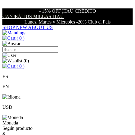
- 15% OFF ITAÚ CRÉDITO
CANJEÁ TUS MILLAS ITAÚ
Lunes, Martes y Miércoles -20% Club el Pais
SHOP NEW
ABOUT US
(
0
)
(
0
)
(
0
)
ES
EN
USD
Moneda
Según producto
$