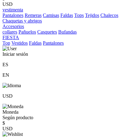
USD
vestimenta
Pantalones
Remeras
Camisas
Faldas
Tops
Tejidos
Chalecos
Chaquetas y abrigos
Accesorios
collares
Pañuelos
Casquetes
Bufandas
FIESTA
Top
Vestidos
Faldas
Pantalones
Iniciar sesión
ES
EN
USD
Moneda
Según producto
$
USD