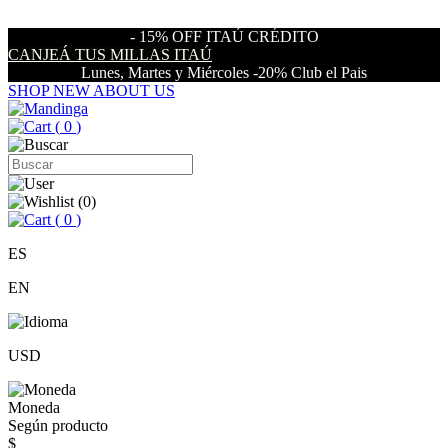
- 15% OFF ITAÚ CRÉDITO
CANJEÁ TUS MILLAS ITAÚ
Lunes, Martes y Miércoles -20% Club el Pais
SHOP NEW
ABOUT US
(
0
)
(
0
)
(
0
)
ES
EN
USD
Moneda
Según producto
$