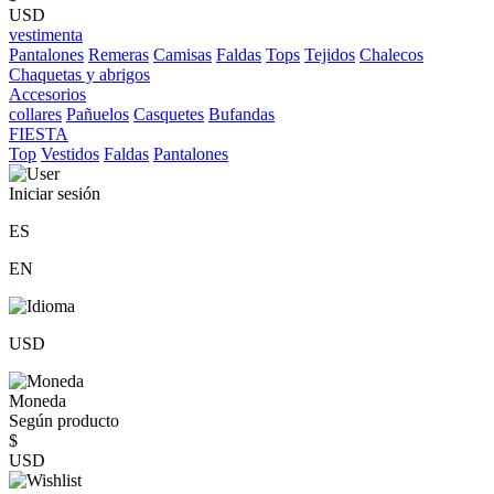
USD
vestimenta
Pantalones
Remeras
Camisas
Faldas
Tops
Tejidos
Chalecos
Chaquetas y abrigos
Accesorios
collares
Pañuelos
Casquetes
Bufandas
FIESTA
Top
Vestidos
Faldas
Pantalones
Iniciar sesión
ES
EN
USD
Moneda
Según producto
$
USD