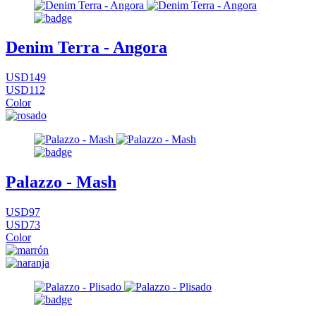
Denim Terra - Angora
USD149
USD112
Color
Palazzo - Mash
USD97
USD73
Color