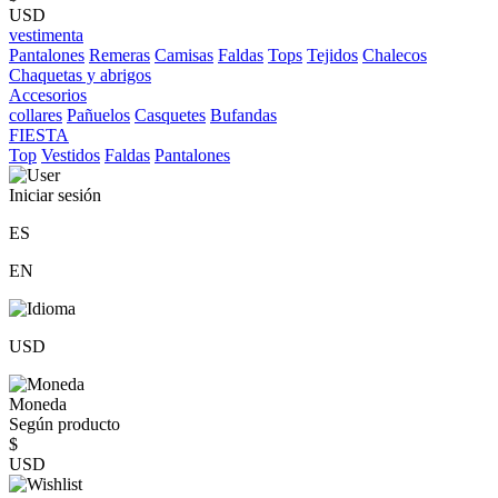
USD
vestimenta
Pantalones
Remeras
Camisas
Faldas
Tops
Tejidos
Chalecos
Chaquetas y abrigos
Accesorios
collares
Pañuelos
Casquetes
Bufandas
FIESTA
Top
Vestidos
Faldas
Pantalones
Iniciar sesión
ES
EN
USD
Moneda
Según producto
$
USD