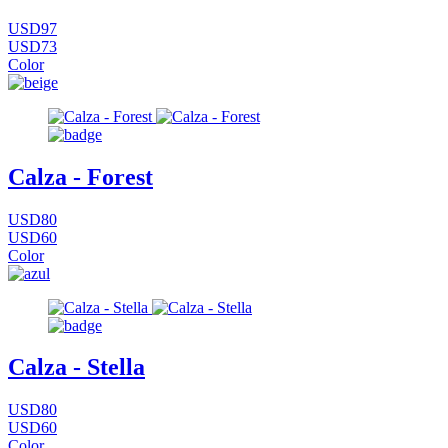
USD97
USD73
Color
Calza - Forest
USD80
USD60
Color
Calza - Stella
USD80
USD60
Color