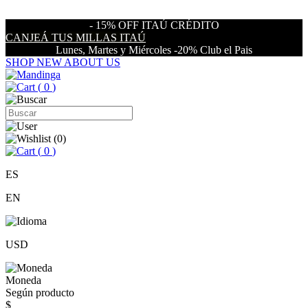
- 15% OFF ITAÚ CRÉDITO
CANJEÁ TUS MILLAS ITAÚ
Lunes, Martes y Miércoles -20% Club el Pais
SHOP NEW
ABOUT US
(
0
)
(
0
)
(
0
)
ES
EN
USD
Moneda
Según producto
$