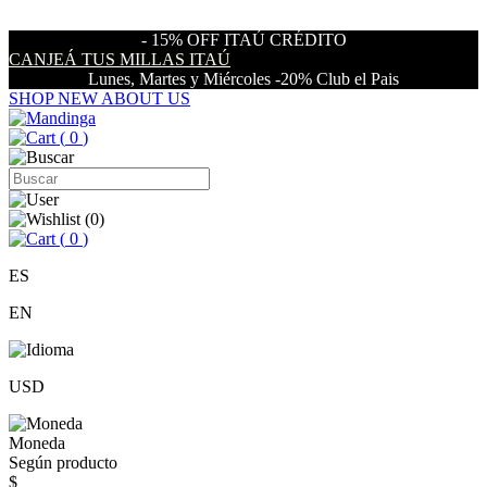
- 15% OFF ITAÚ CRÉDITO
CANJEÁ TUS MILLAS ITAÚ
Lunes, Martes y Miércoles -20% Club el Pais
SHOP NEW
ABOUT US
(
0
)
(
0
)
(
0
)
ES
EN
USD
Moneda
Según producto
$