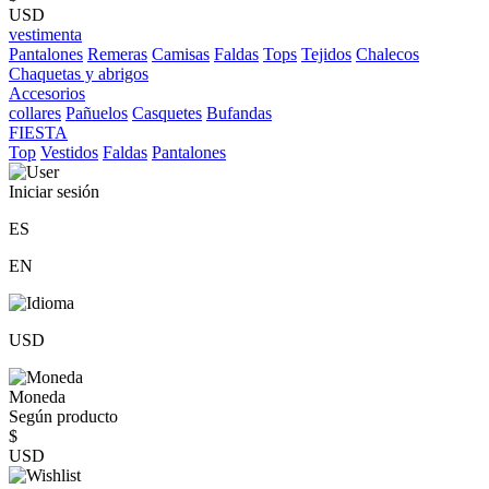
USD
vestimenta
Pantalones
Remeras
Camisas
Faldas
Tops
Tejidos
Chalecos
Chaquetas y abrigos
Accesorios
collares
Pañuelos
Casquetes
Bufandas
FIESTA
Top
Vestidos
Faldas
Pantalones
Iniciar sesión
ES
EN
USD
Moneda
Según producto
$
USD