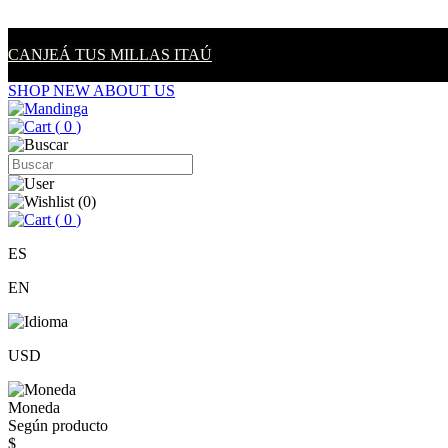
CANJEÁ TUS MILLAS ITAÚ
SHOP NEW
ABOUT US
(
0
)
(
0
)
(
0
)
ES
EN
USD
Moneda
Según producto
$