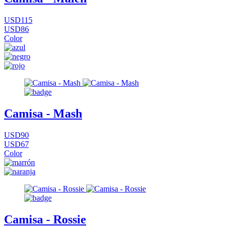
USD115
USD86
Color
Camisa - Mash
USD90
USD67
Color
Camisa - Rossie