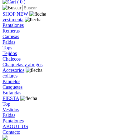
(
0
)
SHOP NEW
vestimenta
Pantalones
Remeras
Camisas
Faldas
Tops
Tejidos
Chalecos
Chaquetas y abrigos
Accesorios
collares
Pañuelos
Casquetes
Bufandas
FIESTA
Top
Vestidos
Faldas
Pantalones
ABOUT US
Contacto