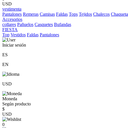
USD
vestimenta
Pantalones
Remeras
Camisas
Faldas
Tops
Tejidos
Chalecos
Chaqueta
Accesorios
collares
Pañuelos
Casquetes
Bufandas
FIESTA
Top
Vestidos
Faldas
Pantalones
Iniciar sesión
ES
EN
USD
Moneda
Según producto
$
USD
0