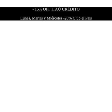
- 15% OFF ITAÚ CRÉDITO
Lunes, Martes y Miércoles -20% Club el Pais