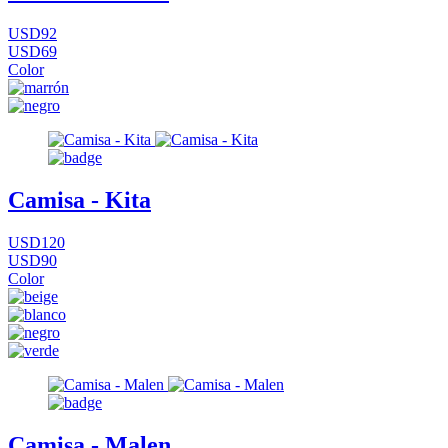
USD92
USD69
Color
Camisa - Kita
USD120
USD90
Color
Camisa - Malen