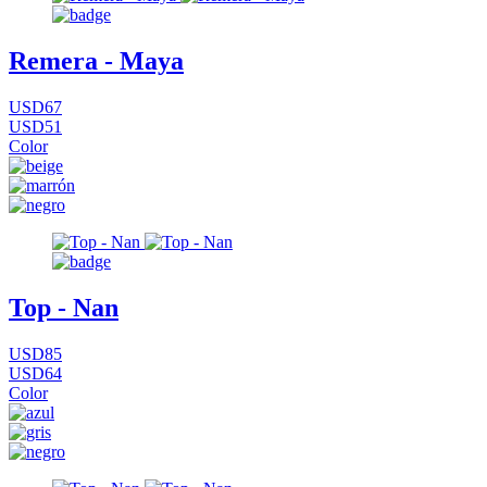
Remera - Maya
USD67
USD51
Color
Top - Nan
USD85
USD64
Color