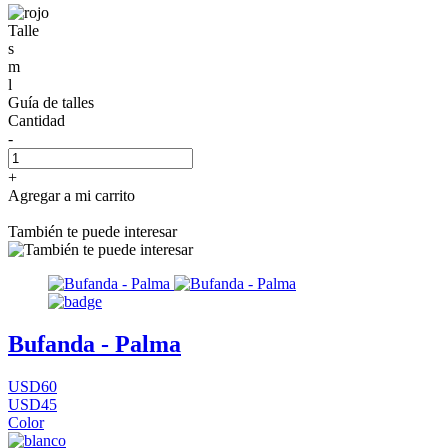
Talle
s
m
l
Guía de talles
Cantidad
-
+
Agregar a mi carrito
También te puede interesar
Bufanda - Palma
USD60
USD45
Color