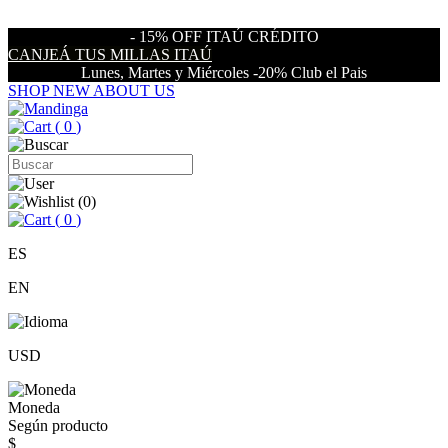
- 15% OFF ITAÚ CRÉDITO
CANJEÁ TUS MILLAS ITAÚ
Lunes, Martes y Miércoles -20% Club el Pais
SHOP NEW
ABOUT US
(
0
)
(
0
)
(
0
)
ES
EN
USD
Moneda
Según producto
$