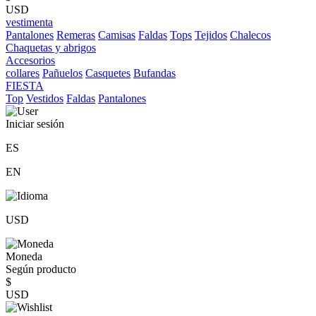
USD
vestimenta
Pantalones
Remeras
Camisas
Faldas
Tops
Tejidos
Chalecos
Chaquetas y abrigos
Accesorios
collares
Pañuelos
Casquetes
Bufandas
FIESTA
Top
Vestidos
Faldas
Pantalones
Iniciar sesión
ES
EN
USD
Moneda
Según producto
$
USD