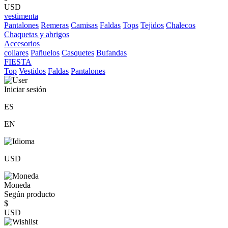
USD
vestimenta
Pantalones
Remeras
Camisas
Faldas
Tops
Tejidos
Chalecos
Chaquetas y abrigos
Accesorios
collares
Pañuelos
Casquetes
Bufandas
FIESTA
Top
Vestidos
Faldas
Pantalones
Iniciar sesión
ES
EN
USD
Moneda
Según producto
$
USD