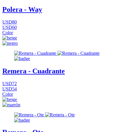
Polera - Way
USD80
USD60
Color
Remera - Cuadrante
USD72
USD54
Color