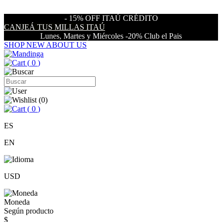
- 15% OFF ITAÚ CRÉDITO
CANJEÁ TUS MILLAS ITAÚ
Lunes, Martes y Miércoles -20% Club el Pais
SHOP NEW
ABOUT US
(
0
)
(
0
)
(
0
)
ES
EN
USD
Moneda
Según producto
$