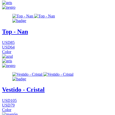
Top - Nan
USD85
USD64
Color
Vestido - Cristal
USD105
USD79
Color