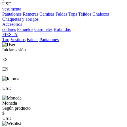
USD
vestimenta
Pantalones
Remeras
Camisas
Faldas
Tops
Tejidos
Chalecos
Chaquetas y abrigos
Accesorios
collares
Pañuelos
Casquetes
Bufandas
FIESTA
Top
Vestidos
Faldas
Pantalones
Iniciar sesión
ES
EN
USD
Moneda
Según producto
$
USD