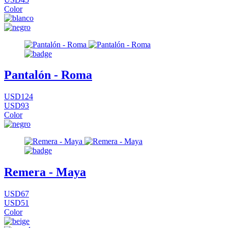
Color
Pantalón - Roma
USD124
USD93
Color
Remera - Maya
USD67
USD51
Color