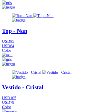
Top - Nan
USD85
USD64
Color
Vestido - Cristal
USD105
USD79
Color