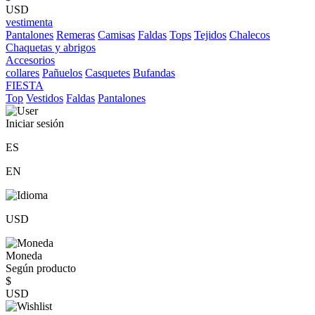
USD
vestimenta
Pantalones
Remeras
Camisas
Faldas
Tops
Tejidos
Chalecos
Chaquetas y abrigos
Accesorios
collares
Pañuelos
Casquetes
Bufandas
FIESTA
Top
Vestidos
Faldas
Pantalones
Iniciar sesión
ES
EN
USD
Moneda
Según producto
$
USD