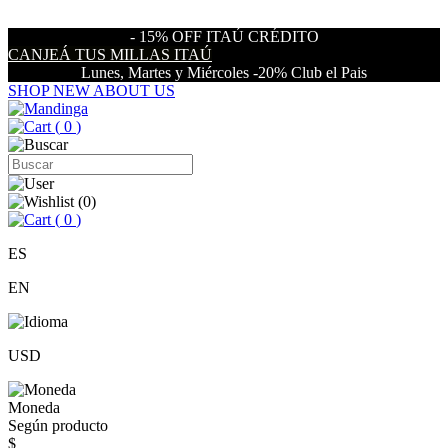
- 15% OFF ITAÚ CRÉDITO
CANJEÁ TUS MILLAS ITAÚ
Lunes, Martes y Miércoles -20% Club el Pais
SHOP NEW
ABOUT US
(
0
)
(
0
)
(
0
)
ES
EN
USD
Moneda
Según producto
$