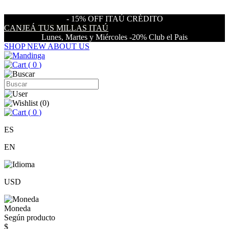
- 15% OFF ITAÚ CRÉDITO
CANJEÁ TUS MILLAS ITAÚ
Lunes, Martes y Miércoles -20% Club el Pais
SHOP NEW
ABOUT US
(
0
)
(
0
)
(
0
)
ES
EN
USD
Moneda
Según producto
$