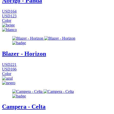
Abrigo - Panda
USD164
USD123
Color
Blazer - Horizon
USD221
USD166
Color
Campera - Celta