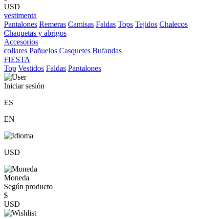
USD
vestimenta
Pantalones
Remeras
Camisas
Faldas
Tops
Tejidos
Chalecos
Chaquetas y abrigos
Accesorios
collares
Pañuelos
Casquetes
Bufandas
FIESTA
Top
Vestidos
Faldas
Pantalones
Iniciar sesión
ES
EN
USD
Moneda
Según producto
$
USD