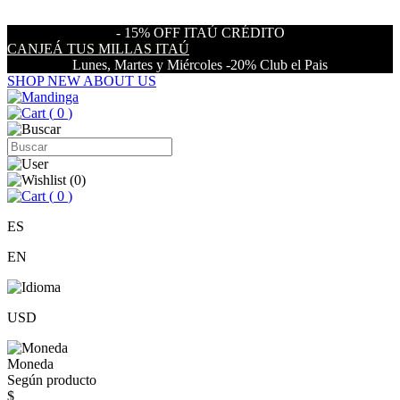
- 15% OFF ITAÚ CRÉDITO
CANJEÁ TUS MILLAS ITAÚ
Lunes, Martes y Miércoles -20% Club el Pais
SHOP NEW
ABOUT US
(
0
)
(
0
)
(
0
)
ES
EN
USD
Moneda
Según producto
$