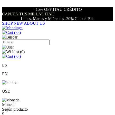
- 15% OFF ITAÚ CRÉDITO
CANJEÁ TUS MILLAS ITAÚ
Lunes, Martes y Miércoles -20% Club el Pais
SHOP NEW
ABOUT US
(
0
)
(
0
)
(
0
)
ES
EN
USD
Moneda
Según producto
$