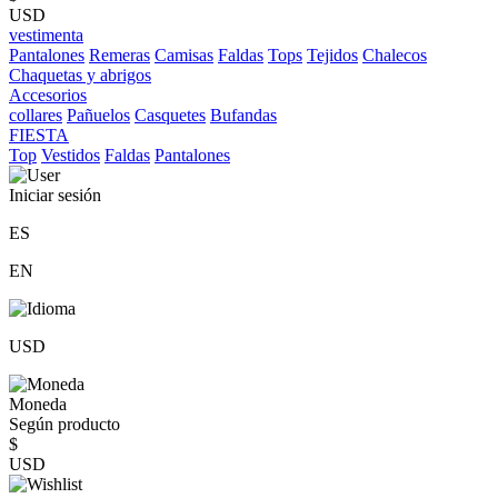
USD
vestimenta
Pantalones
Remeras
Camisas
Faldas
Tops
Tejidos
Chalecos
Chaquetas y abrigos
Accesorios
collares
Pañuelos
Casquetes
Bufandas
FIESTA
Top
Vestidos
Faldas
Pantalones
Iniciar sesión
ES
EN
USD
Moneda
Según producto
$
USD