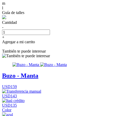
m
l
Guía de talles
Cantidad
-
+
Agregar a mi carrito
También te puede interesar
Buzo - Manta
USD159
USD143
USD135
Color