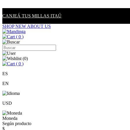
CANJEÁ TUS MILLAS ITAÚ
SHOP NEW
ABOUT US
(
0
)
(
0
)
(
0
)
ES
EN
USD
Moneda
Según producto
$