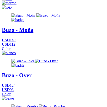
Buzo - Moña
USD149
USD112
Color
Buzo - Over
USD124
USD93
Color