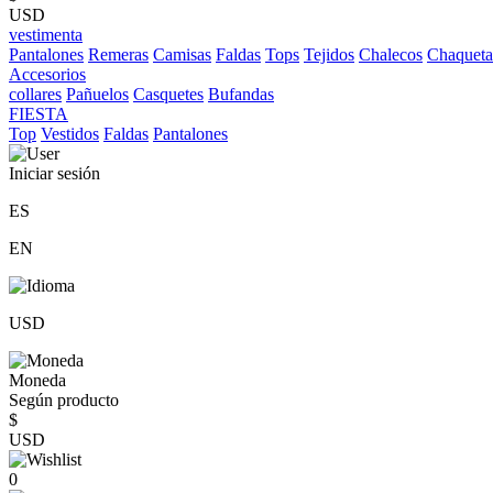
USD
vestimenta
Pantalones
Remeras
Camisas
Faldas
Tops
Tejidos
Chalecos
Chaqueta
Accesorios
collares
Pañuelos
Casquetes
Bufandas
FIESTA
Top
Vestidos
Faldas
Pantalones
Iniciar sesión
ES
EN
USD
Moneda
Según producto
$
USD
0