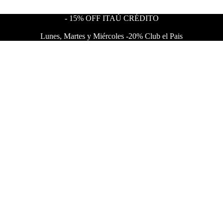
- 15% OFF ITAÚ CRÉDITO
Lunes, Martes y Miércoles -20% Club el Pais