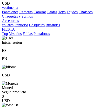
USD
vestimenta
Pantalones
Remeras
Camisas
Faldas
Tops
Tejidos
Chalecos
Chaquetas y abrigos
Accesorios
collares
Pañuelos
Casquetes
Bufandas
FIESTA
Top
Vestidos
Faldas
Pantalones
Iniciar sesión
ES
EN
USD
Moneda
Según producto
$
USD