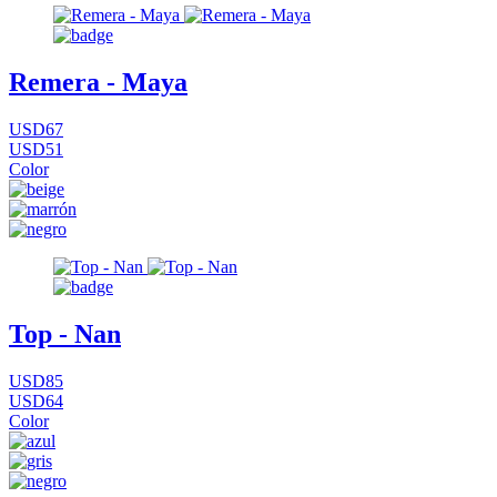
Remera - Maya
USD67
USD51
Color
Top - Nan
USD85
USD64
Color