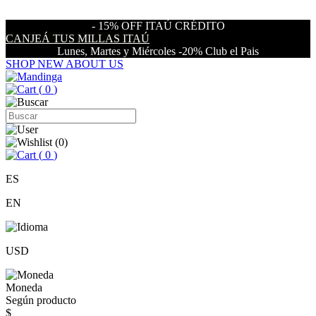
- 15% OFF ITAÚ CRÉDITO
CANJEÁ TUS MILLAS ITAÚ
Lunes, Martes y Miércoles -20% Club el Pais
SHOP NEW
ABOUT US
(
0
)
(
0
)
(
0
)
ES
EN
USD
Moneda
Según producto
$