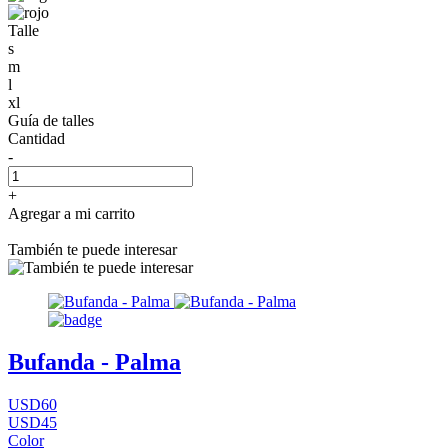
Talle
s
m
l
xl
Guía de talles
Cantidad
-
+
Agregar a mi carrito
También te puede interesar
Bufanda - Palma
USD60
USD45
Color