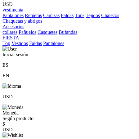
USD
vestimenta
Pantalones
Remeras
Camisas
Faldas
Tops
Tejidos
Chalecos
Chaquetas y abrigos
Accesorios
collares
Pañuelos
Casquetes
Bufandas
FIESTA
Top
Vestidos
Faldas
Pantalones
Iniciar sesión
ES
EN
USD
Moneda
Según producto
$
USD