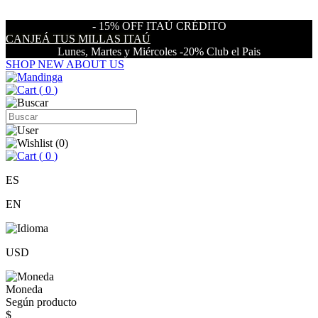
- 15% OFF ITAÚ CRÉDITO
CANJEÁ TUS MILLAS ITAÚ
Lunes, Martes y Miércoles -20% Club el Pais
SHOP NEW
ABOUT US
(
0
)
(
0
)
(
0
)
ES
EN
USD
Moneda
Según producto
$