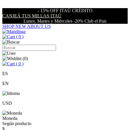
- 15% OFF ITAÚ CRÉDITO
CANJEÁ TUS MILLAS ITAÚ
Lunes, Martes y Miércoles -20% Club el Pais
SHOP NEW
ABOUT US
(
0
)
(
0
)
(
0
)
ES
EN
USD
Moneda
Según producto
$