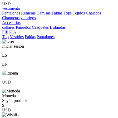
USD
vestimenta
Pantalones
Remeras
Camisas
Faldas
Tops
Tejidos
Chalecos
Chaquetas y abrigos
Accesorios
collares
Pañuelos
Casquetes
Bufandas
FIESTA
Top
Vestidos
Faldas
Pantalones
Iniciar sesión
ES
EN
USD
Moneda
Según producto
$
USD