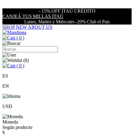
- 15% OFF ITAÚ CRÉDITO
CANJEÁ TUS MILLAS ITAÚ
Lunes, Martes y Miércoles -20% Club el Pais
SHOP NEW
ABOUT US
(
0
)
(
0
)
(
0
)
ES
EN
USD
Moneda
Según producto
$