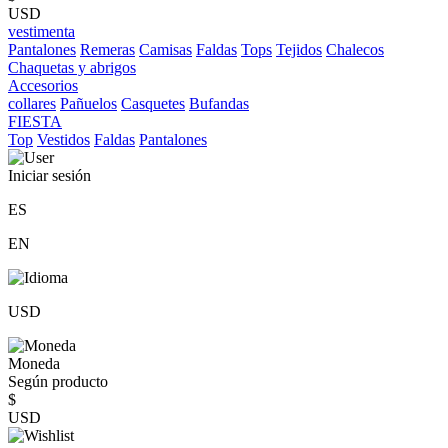
USD
vestimenta
Pantalones
Remeras
Camisas
Faldas
Tops
Tejidos
Chalecos
Chaquetas y abrigos
Accesorios
collares
Pañuelos
Casquetes
Bufandas
FIESTA
Top
Vestidos
Faldas
Pantalones
Iniciar sesión
ES
EN
USD
Moneda
Según producto
$
USD