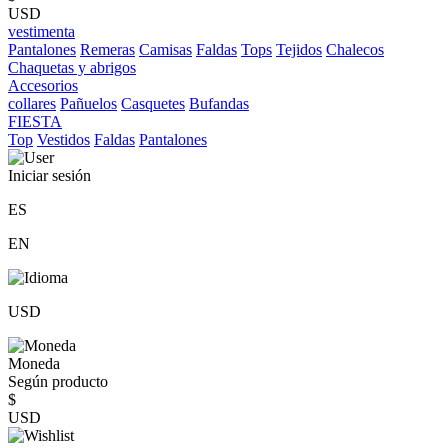
USD
vestimenta
Pantalones
Remeras
Camisas
Faldas
Tops
Tejidos
Chalecos
Chaquetas y abrigos
Accesorios
collares
Pañuelos
Casquetes
Bufandas
FIESTA
Top
Vestidos
Faldas
Pantalones
Iniciar sesión
ES
EN
USD
Moneda
Según producto
$
USD