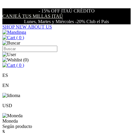
- 15% OFF ITAÚ CRÉDITO
CANJEÁ TUS MILLAS ITAÚ
Lunes, Martes y Miércoles -20% Club el Pais
SHOP NEW
ABOUT US
(
0
)
(
0
)
(
0
)
ES
EN
USD
Moneda
Según producto
$