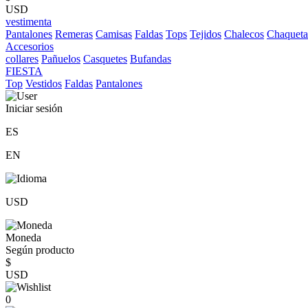
USD
vestimenta
Pantalones
Remeras
Camisas
Faldas
Tops
Tejidos
Chalecos
Chaqueta
Accesorios
collares
Pañuelos
Casquetes
Bufandas
FIESTA
Top
Vestidos
Faldas
Pantalones
Iniciar sesión
ES
EN
USD
Moneda
Según producto
$
USD
0