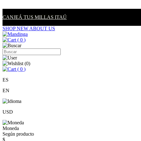
CANJEÁ TUS MILLAS ITAÚ
SHOP NEW
ABOUT US
(
0
)
(
0
)
(
0
)
ES
EN
USD
Moneda
Según producto
$