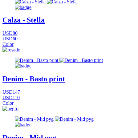
Calza - Stella
USD80
USD60
Color
Denim - Basto print
USD147
USD110
Color
Denim - Mid pyg