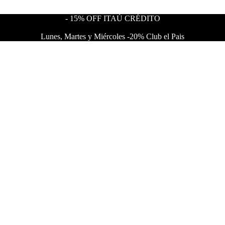
- 15% OFF ITAÚ CRÉDITO
Lunes, Martes y Miércoles -20% Club el Pais