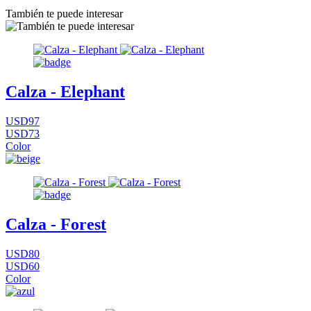
También te puede interesar
Calza - Elephant
USD97
USD73
Color
Calza - Forest
USD80
USD60
Color