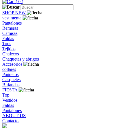
(
0
)
SHOP NEW
vestimenta
Pantalones
Remeras
Camisas
Faldas
Tops
Tejidos
Chalecos
Chaquetas y abrigos
Accesorios
collares
Pañuelos
Casquetes
Bufandas
FIESTA
Top
Vestidos
Faldas
Pantalones
ABOUT US
Contacto