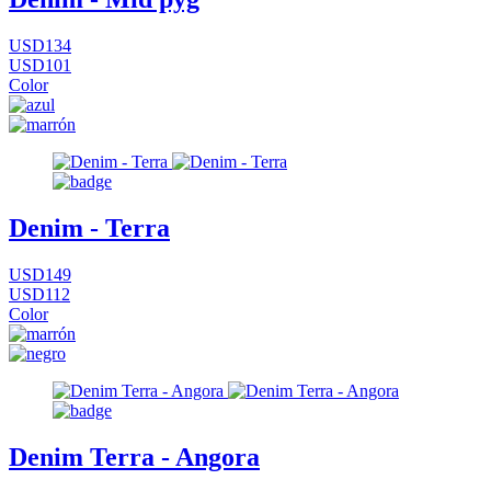
USD134
USD101
Color
Denim - Terra
USD149
USD112
Color
Denim Terra - Angora