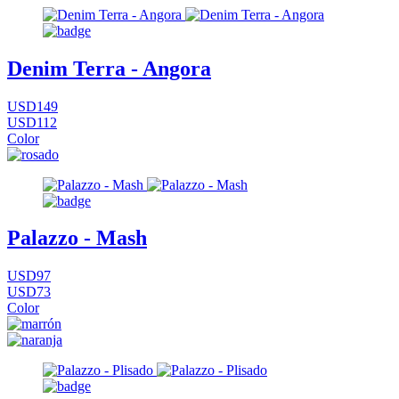
Denim Terra - Angora
USD149
USD112
Color
Palazzo - Mash
USD97
USD73
Color