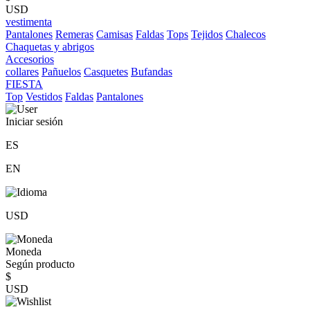
USD
vestimenta
Pantalones
Remeras
Camisas
Faldas
Tops
Tejidos
Chalecos
Chaquetas y abrigos
Accesorios
collares
Pañuelos
Casquetes
Bufandas
FIESTA
Top
Vestidos
Faldas
Pantalones
Iniciar sesión
ES
EN
USD
Moneda
Según producto
$
USD