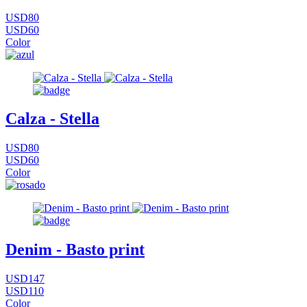
USD80
USD60
Color
Calza - Stella
USD80
USD60
Color
Denim - Basto print
USD147
USD110
Color