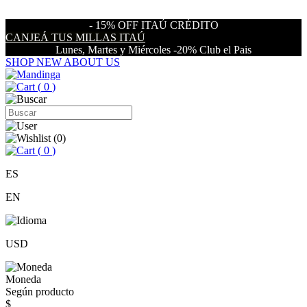
- 15% OFF ITAÚ CRÉDITO
CANJEÁ TUS MILLAS ITAÚ
Lunes, Martes y Miércoles -20% Club el Pais
SHOP NEW
ABOUT US
(
0
)
(
0
)
(
0
)
ES
EN
USD
Moneda
Según producto
$