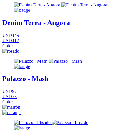
Denim Terra - Angora
USD149
USD112
Color
Palazzo - Mash
USD97
USD73
Color