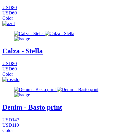
USD80
USD60
Color
Calza - Stella
USD80
USD60
Color
Denim - Basto print
USD147
USD110
Color