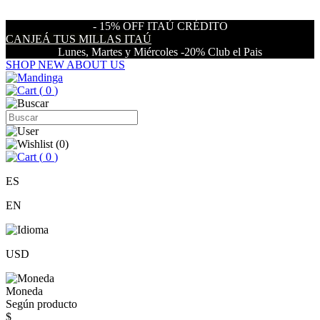
- 15% OFF ITAÚ CRÉDITO
CANJEÁ TUS MILLAS ITAÚ
Lunes, Martes y Miércoles -20% Club el Pais
SHOP NEW
ABOUT US
(
0
)
(
0
)
(
0
)
ES
EN
USD
Moneda
Según producto
$