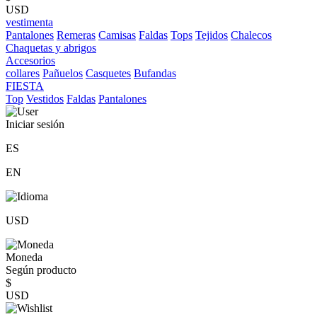
USD
vestimenta
Pantalones
Remeras
Camisas
Faldas
Tops
Tejidos
Chalecos
Chaquetas y abrigos
Accesorios
collares
Pañuelos
Casquetes
Bufandas
FIESTA
Top
Vestidos
Faldas
Pantalones
Iniciar sesión
ES
EN
USD
Moneda
Según producto
$
USD