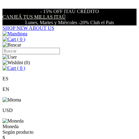
- 15% OFF ITAÚ CRÉDITO
CANJEÁ TUS MILLAS ITAÚ
Lunes, Martes y Miércoles -20% Club el Pais
SHOP NEW
ABOUT US
(
0
)
(
0
)
(
0
)
ES
EN
USD
Moneda
Según producto
$