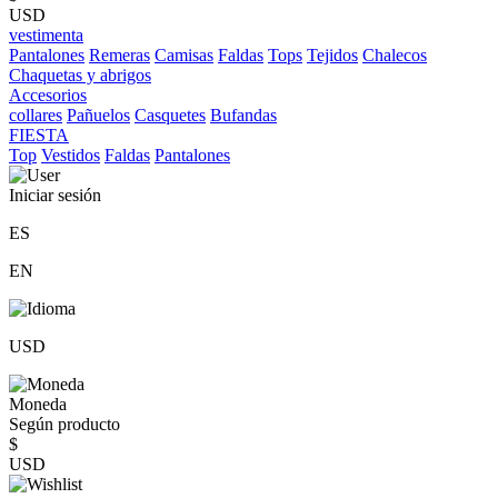
USD
vestimenta
Pantalones
Remeras
Camisas
Faldas
Tops
Tejidos
Chalecos
Chaquetas y abrigos
Accesorios
collares
Pañuelos
Casquetes
Bufandas
FIESTA
Top
Vestidos
Faldas
Pantalones
Iniciar sesión
ES
EN
USD
Moneda
Según producto
$
USD