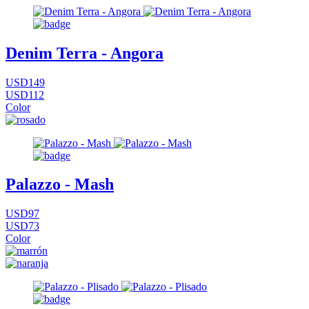
Denim Terra - Angora
USD149
USD112
Color
Palazzo - Mash
USD97
USD73
Color