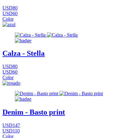
USD80
USD60
Color
Calza - Stella
USD80
USD60
Color
Denim - Basto print
USD147
USD110
Color