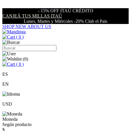
- 15% OFF ITAÚ CRÉDITO
CANJEÁ TUS MILLAS ITAÚ
Lunes, Martes y Miércoles -20% Club el Pais
SHOP NEW
ABOUT US
(
0
)
(
0
)
(
0
)
ES
EN
USD
Moneda
Según producto
$