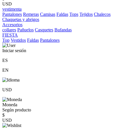
USD
vestimenta
Pantalones
Remeras
Camisas
Faldas
Tops
Tejidos
Chalecos
Chaquetas y abrigos
Accesorios
collares
Pañuelos
Casquetes
Bufandas
FIESTA
Top
Vestidos
Faldas
Pantalones
Iniciar sesión
ES
EN
USD
Moneda
Según producto
$
USD