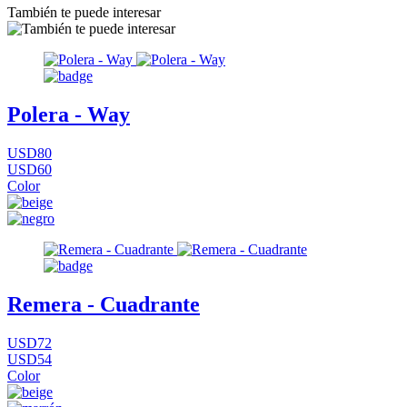
También te puede interesar
Polera - Way
USD80
USD60
Color
Remera - Cuadrante
USD72
USD54
Color