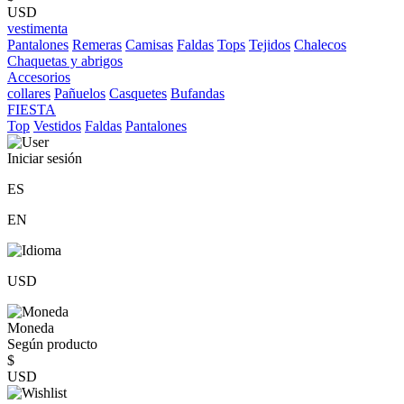
USD
vestimenta
Pantalones
Remeras
Camisas
Faldas
Tops
Tejidos
Chalecos
Chaquetas y abrigos
Accesorios
collares
Pañuelos
Casquetes
Bufandas
FIESTA
Top
Vestidos
Faldas
Pantalones
Iniciar sesión
ES
EN
USD
Moneda
Según producto
$
USD