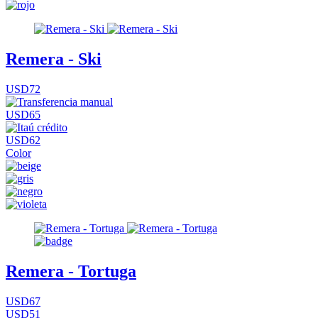
Remera - Ski
USD72
USD65
USD62
Color
Remera - Tortuga
USD67
USD51