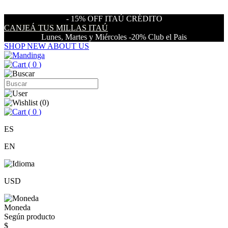
- 15% OFF ITAÚ CRÉDITO
CANJEÁ TUS MILLAS ITAÚ
Lunes, Martes y Miércoles -20% Club el Pais
SHOP NEW
ABOUT US
(
0
)
(
0
)
(
0
)
ES
EN
USD
Moneda
Según producto
$