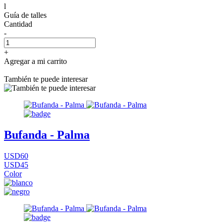
l
Guía de talles
Cantidad
-
+
Agregar a mi carrito
También te puede interesar
Bufanda - Palma
USD60
USD45
Color