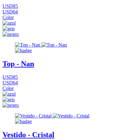
USD85
USD64
Color
Top - Nan
USD85
USD64
Color
Vestido - Cristal