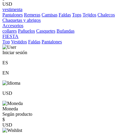
USD
vestimenta
Pantalones
Remeras
Camisas
Faldas
Tops
Tejidos
Chalecos
Chaquetas y abrigos
Accesorios
collares
Pañuelos
Casquetes
Bufandas
FIESTA
Top
Vestidos
Faldas
Pantalones
Iniciar sesión
ES
EN
USD
Moneda
Según producto
$
USD