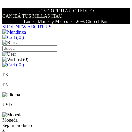
- 15% OFF ITAÚ CRÉDITO
CANJEÁ TUS MILLAS ITAÚ
Lunes, Martes y Miércoles -20% Club el Pais
SHOP NEW
ABOUT US
(
0
)
(
0
)
(
0
)
ES
EN
USD
Moneda
Según producto
$