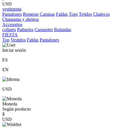
USD
vestimenta
Pantalones
Remeras
Camisas
Faldas
Tops
Tejidos
Chalecos
Chaquetas y abrigos
Accesorios
collares
Pañuelos
Casquetes
Bufandas
FIESTA
Top
Vestidos
Faldas
Pantalones
Iniciar sesión
ES
EN
USD
Moneda
Según producto
$
USD