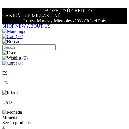
- 15% OFF ITAÚ CRÉDITO
CANJEÁ TUS MILLAS ITAÚ
Lunes, Martes y Miércoles -20% Club el Pais
SHOP NEW
ABOUT US
(
0
)
(
0
)
(
0
)
ES
EN
USD
Moneda
Según producto
$