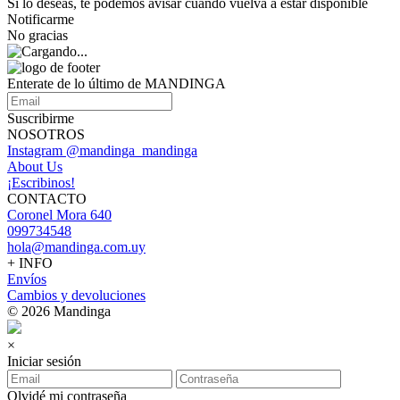
Si lo deseas, te podemos avisar cuando vuelva a estar disponible
Notificarme
No gracias
Enterate de lo último de MANDINGA
Suscribirme
NOSOTROS
Instagram @mandinga_mandinga
About Us
¡Escribinos!
CONTACTO
Coronel Mora 640
099734548
hola@mandinga.com.uy
+ INFO
Envíos
Cambios y devoluciones
© 2026 Mandinga
×
Iniciar sesión
Olvidé mi contraseña