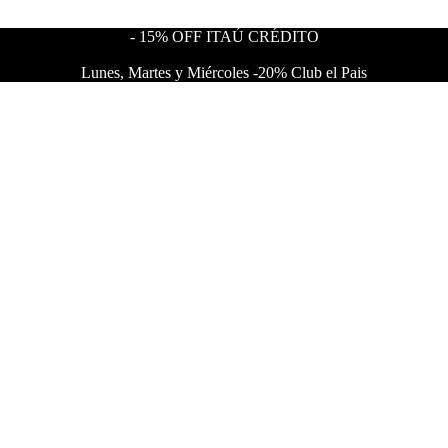
- 15% OFF ITAÚ CRÉDITO
Lunes, Martes y Miércoles -20% Club el Pais