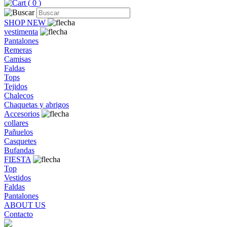
(
0
)
SHOP NEW
vestimenta
Pantalones
Remeras
Camisas
Faldas
Tops
Tejidos
Chalecos
Chaquetas y abrigos
Accesorios
collares
Pañuelos
Casquetes
Bufandas
FIESTA
Top
Vestidos
Faldas
Pantalones
ABOUT US
Contacto