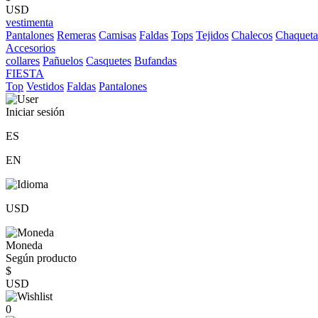
USD
vestimenta
Pantalones
Remeras
Camisas
Faldas
Tops
Tejidos
Chalecos
Chaqueta
Accesorios
collares
Pañuelos
Casquetes
Bufandas
FIESTA
Top
Vestidos
Faldas
Pantalones
Iniciar sesión
ES
EN
USD
Moneda
Según producto
$
USD
0