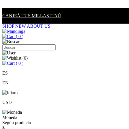
CANJEÁ TUS MILLAS ITAÚ
SHOP NEW
ABOUT US
(
0
)
(
0
)
(
0
)
ES
EN
USD
Moneda
Según producto
$