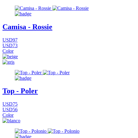
Camisa - Rossie
USD97
USD73
Color
Top - Poler
USD75
USD56
Color