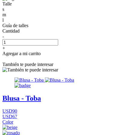
Talle
s
m
l
Guía de talles
Cantidad
-
+
Agregar a mi carrito
También te puede interesar
Blusa - Toba
USD90
USD67
Color