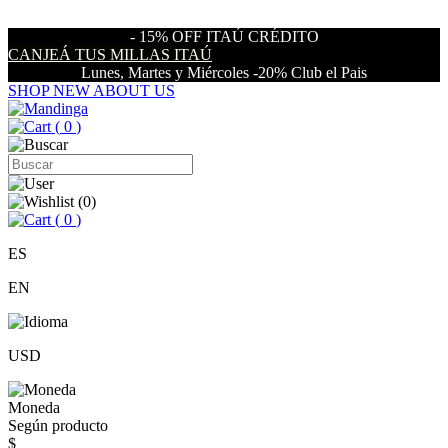
- 15% OFF ITAÚ CRÉDITO
CANJEÁ TUS MILLAS ITAÚ
Lunes, Martes y Miércoles -20% Club el Pais
SHOP NEW
ABOUT US
(
0
)
(
0
)
(
0
)
ES
EN
USD
Moneda
Según producto
$