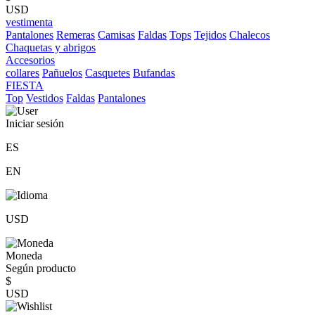
USD
vestimenta
Pantalones
Remeras
Camisas
Faldas
Tops
Tejidos
Chalecos
Chaquetas y abrigos
Accesorios
collares
Pañuelos
Casquetes
Bufandas
FIESTA
Top
Vestidos
Faldas
Pantalones
Iniciar sesión
ES
EN
USD
Moneda
Según producto
$
USD