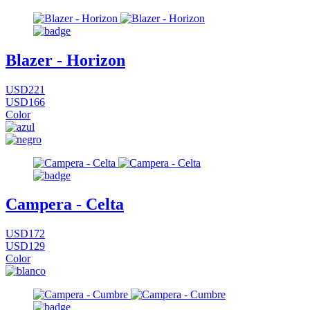
Blazer - Horizon
USD221
USD166
Color
Campera - Celta
USD172
USD129
Color