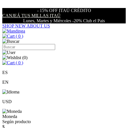
- 15% OFF ITAÚ CRÉDITO
CANJEÁ TUS MILLAS ITAÚ
Lunes, Martes y Miércoles -20% Club el Pais
SHOP NEW
ABOUT US
(
0
)
(
0
)
(
0
)
ES
EN
USD
Moneda
Según producto
$