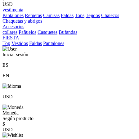
USD
vestimenta
Pantalones
Remeras
Camisas
Faldas
Tops
Tejidos
Chalecos
Chaquetas y abrigos
Accesorios
collares
Pañuelos
Casquetes
Bufandas
FIESTA
Top
Vestidos
Faldas
Pantalones
Iniciar sesión
ES
EN
USD
Moneda
Según producto
$
USD