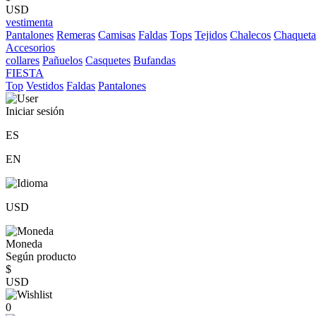
USD
vestimenta
Pantalones
Remeras
Camisas
Faldas
Tops
Tejidos
Chalecos
Chaqueta
Accesorios
collares
Pañuelos
Casquetes
Bufandas
FIESTA
Top
Vestidos
Faldas
Pantalones
Iniciar sesión
ES
EN
USD
Moneda
Según producto
$
USD
0