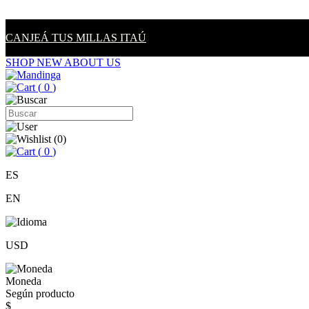
CANJEÁ TUS MILLAS ITAÚ
SHOP NEW
ABOUT US
(
0
)
(
0
)
(
0
)
ES
EN
USD
Moneda
Según producto
$