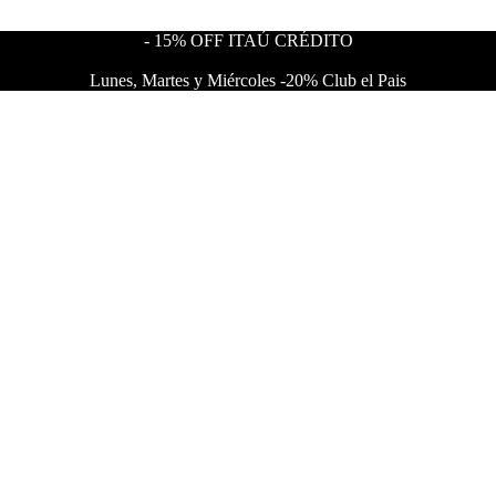
- 15% OFF ITAÚ CRÉDITO
Lunes, Martes y Miércoles -20% Club el Pais