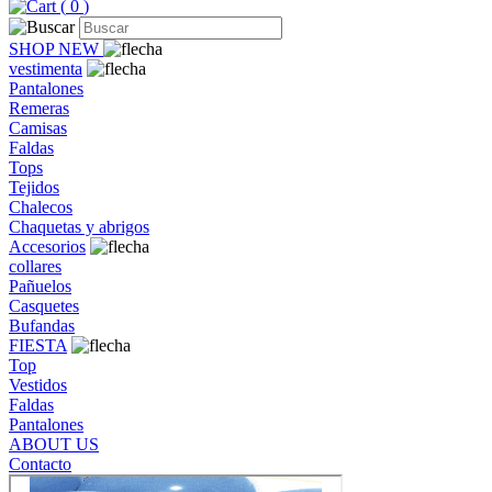
(
0
)
SHOP NEW
vestimenta
Pantalones
Remeras
Camisas
Faldas
Tops
Tejidos
Chalecos
Chaquetas y abrigos
Accesorios
collares
Pañuelos
Casquetes
Bufandas
FIESTA
Top
Vestidos
Faldas
Pantalones
ABOUT US
Contacto